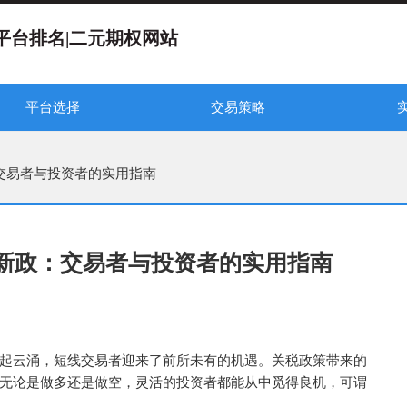
平台排名|二元期权网站
平台选择
交易策略
选择正规二元期权平台
权平台---监管机构
rtOption期权怎么样？
---IQOption外汇交易
新手入门---指标参数设置
交易心得---新手交易策略
交易法则---必胜交易法则
教学视频---二元期权视频
IQOption
二元期权稳赢技术
二元期权交易
二元期权必胜
：交易者与投资者的实用指南
税新政：交易者与投资者的实用指南
起云涌，短线交易者迎来了前所未有的机遇。关税政策带来的
无论是做多还是做空，灵活的投资者都能从中觅得良机，可谓