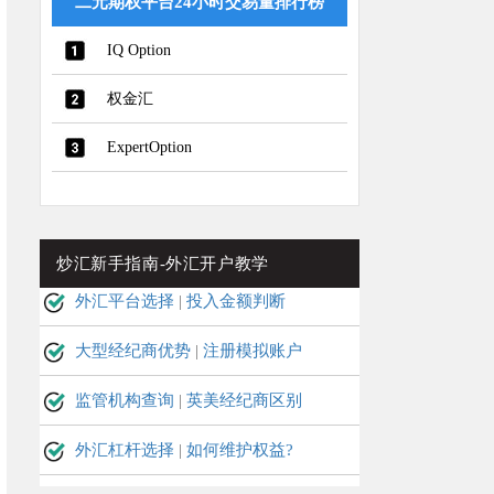
二元期权平台24小时交易量排行榜
IQ Option
权金汇
ExpertOption
炒汇新手指南-外汇开户教学
外汇平台选择
|
投入金额判断
大型经纪商优势
|
注册模拟账户
监管机构查询
|
英美经纪商区别
外汇杠杆选择
|
如何维护权益?