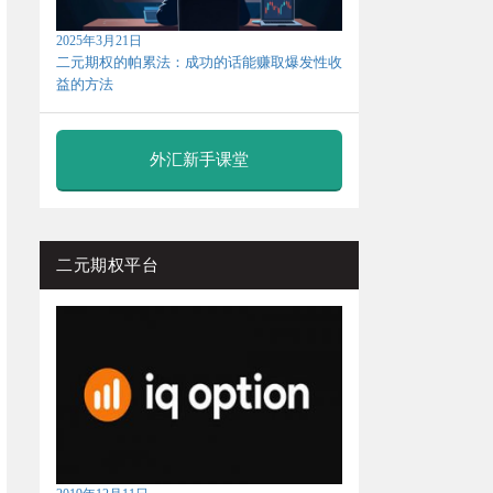
2025年3月21日
二元期权的帕累法：成功的话能赚取爆发性收
益的方法
外汇新手课堂
二元期权平台