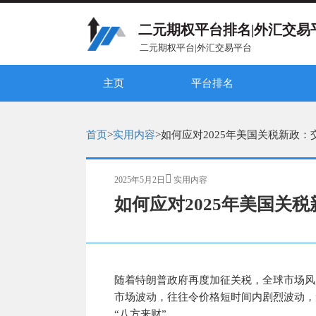
二元期权平台排名|外汇交易
二元期权平台|外汇交易平台
主页
平台排名
二元期权平台排名（综合）
二元期权平台排名（比较）
2025全球外汇平台排名（中文）
2025全球比特币平台排名（中文）
如何
二元期
Expe
外汇教学
首页
>
实用内容
>
如何应对2025年美国关税新政
发
分
2025年5月2日
实用内容
布
类
如何应对2025年美国关
于
随着特朗普政府再度加征关税，全球市场风
市场波动，往往令价格短时间内剧烈波动，
“八方来财”。