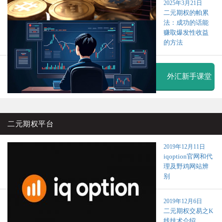
2025年3月21日
二元期权的帕累
法：成功的话能
赚取爆发性收益
的方法
外汇新手课堂
二元期权平台
2019年12月11日
iqoption官网和代
理及野鸡网站辨
别
2019年12月6日
二元期权交易之K
线技术介绍