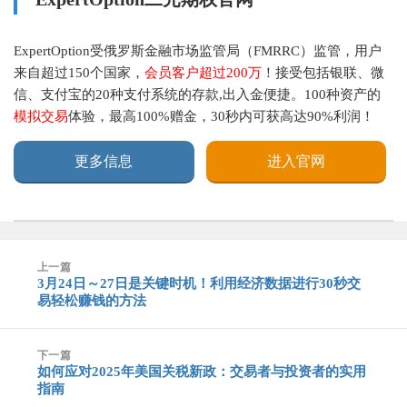
ExpertOption受俄罗斯金融市场监管局（FMRRC）监管，用户
来自超过150个国家，
会员客户超过200万
！接受包括银联、微
信、支付宝的20种支付系统的存款,出入金便捷。100种资产的
模拟交易
体验，最高100%赠金，30秒内可获高达90%利润！
更多信息
进入官网
文
上一篇
章
3月24日～27日是关键时机！利用经济数据进行30秒交
上
导
易轻松赚钱的方法
篇
航
文
章：
下一篇
如何应对2025年美国关税新政：交易者与投资者的实用
下
指南
篇