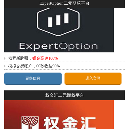
ExpertOption二元期权平台
俄罗斯牌照，
赠金高达100%
模拟交易账户，60秒收益96%
更多信息
进入官网
权金汇二元期权平台