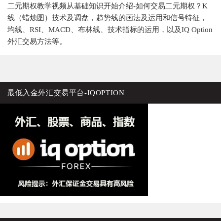
二元期权教学视频从基础知识开始介绍-如何交易二元期权？K
线（蜡烛图）技术及调盘，趋势线的画法及运用和信号特征，
均线、RSI、MACD、布林线、技术指标的运用，以及IQ Option
外汇交易方法等。
最低入金外汇交易平台-IQOPTION