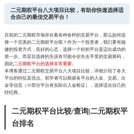
二元期权平台八大项目比较，有助你快速选择适
合自己的最佳交易平台！
目前的二元期权市场存在着各种各样的交易平台，那么如何选
择一个完美的二元期权平台呢？作为一个投资者，我们要有稳
健的投资方式，良好的心态，选择一个好的平台是迈出成功的
第一步。而盲目选择的失误有可能令你失去手里的交易筹码，
因此
二元期权平台的选择非常重要
。
本博客通过二元期权交易平台八大项目比较，详细介绍了各大
平台的特征及优点。初学者可以根据各平台的入金、交易、出
金等信息（※部分平台有实际出入金检证），选择适合自己的
经纪商。
二元期权平台比较/查询|二元期权平
台排名