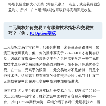
格增长幅度的大小无关（即使只赢了一点点，就会获得固定
盈利)。所以，在市场清淡期也可以获得高额固定收益。
二元期权如何交易？有哪些技术指标和交易技
巧？（例，
IQOption期权
二元期权交易非常简单，只要判断接下来是涨还是跌便可，预
测正确便可获利。但，你的胜率要高于55%～60％才有机会获
益，因此你在选择一个高收益平台之后还需要学习一些二元期
权技术及各种交易策略来提高盈利概率，而不是只凭感觉去交
易。在一些二元高手的眼里，二元交易绝对不是赌博，而是个
纯技术活。这些高手都有丰富的外汇交易经验，他们往往在二
元期权交易中比在外汇交易中赢利更加酣畅淋漓。
博主在对各大平台调查及实际注册交易之后，整理出了2019十
大二元期权平台排名，推荐适合中国初学者容易入手的的平
台。以IQ Option期权为例，详细介绍了各种二元期权技术、指