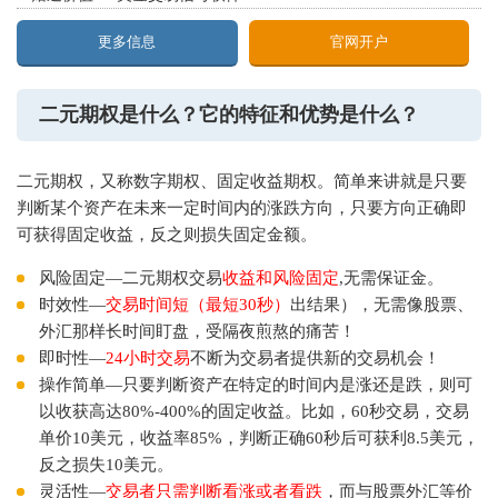
更多信息
官网开户
二元期权是什么？它的特征和优势是什么？
二元期权，又称数字期权、固定收益期权。简单来讲就是只要
判断某个资产在未来一定时间内的涨跌方向，只要方向正确即
可获得固定收益，反之则损失固定金额。
风险固定—二元期权交易
收益和风险固定
,无需保证金。
时效性—
交易时间短（最短30秒）
出结果），无需像股票、
外汇那样长时间盯盘，受隔夜煎熬的痛苦！
即时性—
24小时交易
不断为交易者提供新的交易机会！
操作简单—只要判断资产在特定的时间内是涨还是跌，则可
以收获高达80%-400%的固定收益。比如，60秒交易，交易
单价10美元，收益率85%，判断正确60秒后可获利8.5美元，
反之损失10美元。
灵活性—
交易者只需判断看涨或者看跌
，而与股票外汇等价