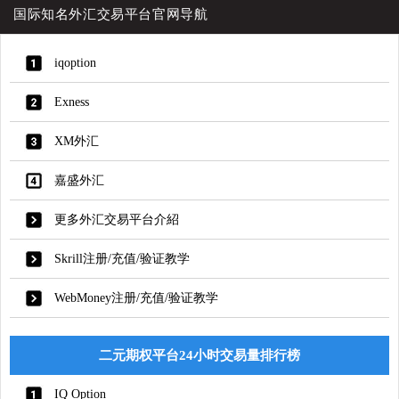
国际知名外汇交易平台官网导航
iqoption
Exness
XM外汇
嘉盛外汇
更多外汇交易平台介紹
Skrill注册/充值/验证教学
WebMoney注册/充值/验证教学
二元期权平台24小时交易量排行榜
IQ Option