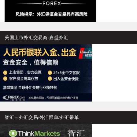
美国上市外汇交易商-嘉盛外汇
智汇＝外汇交易/外汇跟单/外汇带单