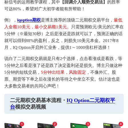
标信号的运用教学课程，其中
【回调介入顺势交易法】
的胜率
可达80%，希望对广大初学者能有所帮助！
例），
iqoption期权
是博主推荐的顶级二元期权交易平台，
最低
入金额10美元，最小交易额1美元。
只需预测欧元/美元的汇率在
5分钟（※最短30秒）之后是涨还是跌就可以了，预测正确的话
就可以得到88%的盈利，反之，则损失10美元本金。2017年8
月，IQ Option开启外汇业务，提供1～1000倍杠杆选择！
说白了二元期权交易就是只有2个选择，点击看涨或是看跌，等
5分钟之后看是涨了还是跌了决定盈利还是损失。博主只做这种
5分钟的短线交易，
5分钟出结果，风险固定
，不像外汇、股
票、期货等下单之后在漫长的等待之中坐立不安。估计这也是
大多数交易者的共同心声吧！
二元期权交易基本流程・
IQ Option二元期权平
台
模拟交易视频