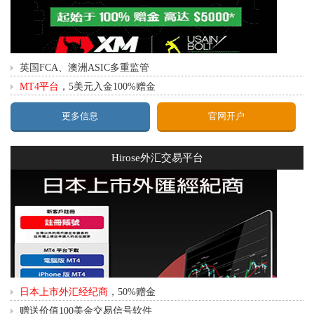
英国FCA、澳洲ASIC多重监管
MT4平台
，5美元入金100%赠金
更多信息
官网开户
Hirose外汇交易平台
日本上市外汇经纪商
，50%赠金
赠送价值100美金交易信号软件