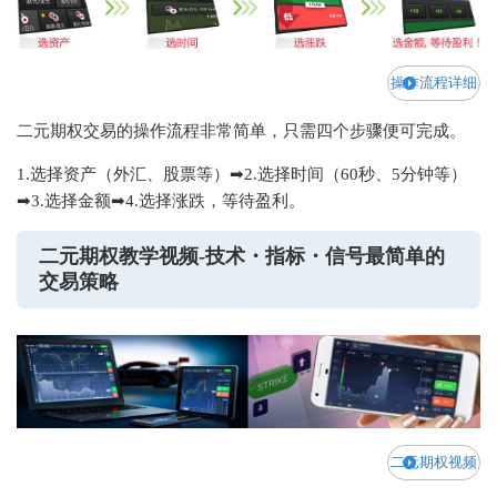
操作流程详细
二元期权交易的操作流程非常简单，只需四个步骤便可完成。
1.选择资产（外汇、股票等）➡2.选择时间（60秒、5分钟等）
➡3.选择金额➡4.选择涨跌，等待盈利。
二元期权教学视频-技术・指标・信号最简单的
交易策略
二元期权视频