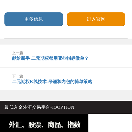
更多信息
进入官网
文
上一篇
章
献给新手-二元期权都用哪些指标做单？
上
导
篇
航
文
下一篇
章：
二元期权K线技术-吊锤和内包的简单策略
下
篇
文
章：
最低入金外汇交易平台-IQOPTION