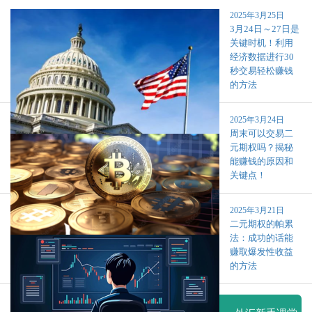
2025年3月25日
3月24日～27日是
关键时机！利用
经济数据进行30
秒交易轻松赚钱
的方法
2025年3月24日
周末可以交易二
元期权吗？揭秘
能赚钱的原因和
关键点！
2025年3月21日
二元期权的帕累
法：成功的话能
赚取爆发性收益
的方法