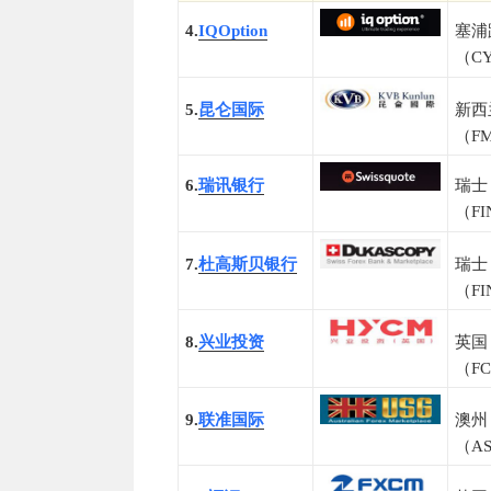
4.
IQOption
塞浦
（C
5.
昆仑国际
新西
（F
6.
瑞讯银行
瑞士
（F
7.
杜高斯贝银行
瑞士
（F
8.
兴业投资
英国
（F
9.
联准国际
澳州
（AS