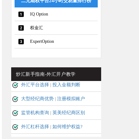
二元期权平台24小时交易量排行榜
IQ Option
权金汇
ExpertOption
炒汇新手指南-外汇开户教学
外汇平台选择
|
投入金额判断
大型经纪商优势
|
注册模拟账户
监管机构查询
|
英美经纪商区别
外汇杠杆选择
|
如何维护权益?