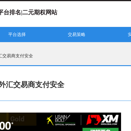
平台排名|二元期权网站
平台选择
交易策略
选择正规二元期权平台
权平台---监管机构
rtOption期权怎么样？
---IQOption外汇交易
新手入门---指标参数设置
交易心得---新手交易策略
交易法则---必胜交易法则
教学视频---二元期权视频
IQOption
二元期权稳赢技术
二元期权交易
二元期权必胜
汇交易商支付安全
|外汇交易商支付安全