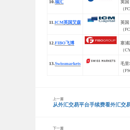
10.
福汇
英国
（F
11.
ICM英国艾森
英国
（F
12.
FIBO飞博
塞浦
（C
13.
Swissmarkets
毛里
（F
文
章
上一篇
从外汇交易平台手续费看外汇交
上
导
篇
航
文
章：
下一篇