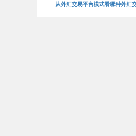
从外汇交易平台模式看哪种外汇
下
篇
文
章：