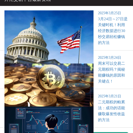
2025年3月25日
3月24日～27日是
关键时机！利用
经济数据进行30
秒交易轻松赚钱
的方法
2025年3月24日
周末可以交易二
元期权吗？揭秘
能赚钱的原因和
关键点！
2025年3月21日
二元期权的帕累
法：成功的话能
赚取爆发性收益
的方法