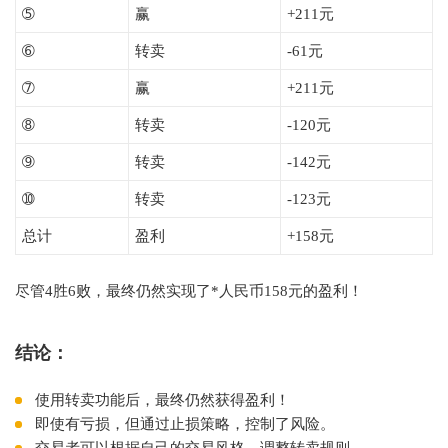
➄
赢
+211元
➅
转卖
-61元
➆
赢
+211元
➇
转卖
-120元
➈
转卖
-142元
➉
转卖
-123元
总计
盈利
+158元
尽管4胜6败，最终仍然实现了*人民币158元的盈利！
结论：
使用转卖功能后，最终仍然获得盈利！
即使有亏损，但通过止损策略，控制了风险。