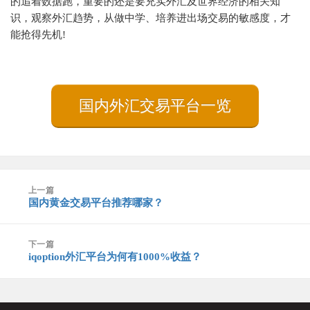
的追着数据跑，重要的还是要充实外汇及世界经济的相关知
识，观察外汇趋势，从做中学、培养进出场交易的敏感度，才
能抢得先机!
国内外汇交易平台一览
文
上一篇
章
国内黄金交易平台推荐哪家？
上
导
篇
航
文
下一篇
章：
iqoption外汇平台为何有1000%收益？
下
篇
文
章：