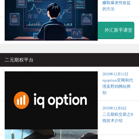
赚取爆发性收益
的方法
外汇新手课堂
二元期权平台
2019年12月11日
iqoption官网和代
理及野鸡网站辨
别
2019年12月6日
二元期权交易之K
线技术介绍