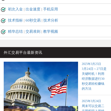
初次入金
|
出金速度
|
手机应用
技术指标
|
60秒交易
|
技术分析
精华总结
|
交易准则
|
教学视频
外汇交易平台最新资讯
2025年3月25日
3月24日～27日是
关键时机！利用
经济数据进行30
秒交易轻松赚钱
的方法
2025年3月24日
周末可以交易二
元期权吗？揭秘