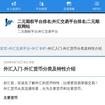
出入金排行
平台推荐
交易策略
MENU
二元期权平台排名|外汇交易平台排名|二元期
权网站
二元期权平台|外汇交易平台
首页
>
外汇交易平台
>
外汇专栏
>
外汇入门-外汇货币分类及特性介绍
发
分
2020年9月7日
外汇专栏
布
类
外汇入门-外汇货币分类及特性介绍
于
炒汇前，应该先了解外汇的货币特性，以便更容易掌握交易！
外汇货币从其流通性看，分为主要货币和次要货币。
主要货币