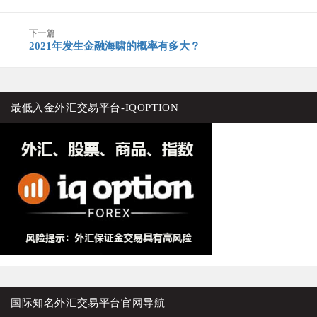
篇
航
文
下一篇
章：
2021年发生金融海啸的概率有多大？
下
篇
文
章：
最低入金外汇交易平台-IQOPTION
国际知名外汇交易平台官网导航