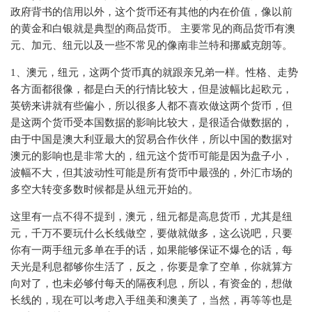
政府背书的信用以外，这个货币还有其他的内在价值，像以前
的黄金和白银就是典型的商品货币。 主要常见的商品货币有澳
元、加元、纽元以及一些不常见的像南非兰特和挪威克朗等。
1、澳元，纽元，这两个货币真的就跟亲兄弟一样。性格、走势
各方面都很像，都是白天的行情比较大，但是波幅比起欧元，
英镑来讲就有些偏小，所以很多人都不喜欢做这两个货币，但
是这两个货币受本国数据的影响比较大，是很适合做数据的，
由于中国是澳大利亚最大的贸易合作伙伴，所以中国的数据对
澳元的影响也是非常大的，纽元这个货币可能是因为盘子小，
波幅不大，但其波动性可能是所有货币中最强的，外汇市场的
多空大转变多数时候都是从纽元开始的。
这里有一点不得不提到，澳元，纽元都是高息货币，尤其是纽
元，千万不要玩什么长线做空，要做就做多，这么说吧，只要
你有一两手纽元多单在手的话，如果能够保证不爆仓的话，每
天光是利息都够你生活了，反之，你要是拿了空单，你就算方
向对了，也未必够付每天的隔夜利息，所以，有资金的，想做
长线的，现在可以考虑入手纽美和澳美了，当然，再等等也是