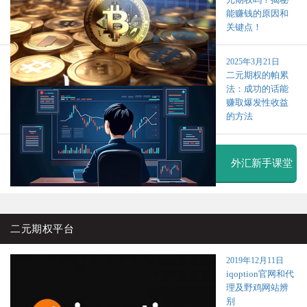
能赚钱的原因和
关键点！
2025年3月21日
二元期权的帕累
法：成功的话能
赚取爆发性收益
的方法
外汇新手课堂
二元期权平台
2019年12月11日
iqoption官网和代
理及野鸡网站辨
别