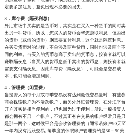
定要多加注意，避免出现不必要的损失。
3．库存费（隔夜利息）
外汇市场中买卖的是货币对，其实是在买入一种货币的同时卖
出另一种货币。所以，您买入的货币会帮您赚取利息，但卖出
的货币（或借的货币）则需要支付利息，这个就是隔夜利息。
在买卖货币对的过程，不单涉及两种货币，同时也涉及两个不
同的利率。当买⼊的货币息⾼于卖出的货币息，投资者就可以
赚取隔夜息︔当买⼊的货币息低于卖出的货币息，则投资者就
需要⽀付隔夜息。因此库存费（隔夜息），可能会是交易成
本，也可能会增加利润。
4．管理费（闲置费）
当投资⼈的每个⽉或每季交易没有达到最低交易量时，有些券
商会视该帐户为不活跃帐户，⽽另外外汇管理费。在外汇平台
开户其实是相当便利的，但也因为过于便利，所以⼀般投资⼈
都会拥有不只⼀个帐户，不过真正有在交易的帐户经常只是只
是那⼀两个，这时候平台是会收管理费的（通常若账户90天至
一年内没有活跃交易, 每季度的休眠账户管理费约是30～50美