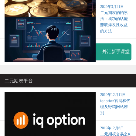
2025年3月21日
二元期权的帕累
法：成功的话能
赚取爆发性收益
的方法
外汇新手课堂
二元期权平台
2019年12月11日
iqoption官网和代
理及野鸡网站辨
别
2019年12月6日
二元期权交易之K