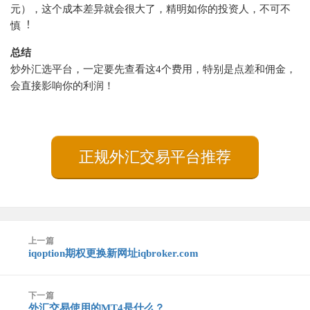
元），这个成本差异就会很⼤了，精明如你的投资⼈，不可不
慎︕
总结
炒外汇选平台，一定要先查看这4个费用，特别是点差和佣金，
会直接影响你的利润！
正规外汇交易平台推荐
文
上一篇
章
iqoption期权更换新网址iqbroker.com
上
导
篇
航
文
下一篇
章：
外汇交易使用的MT4是什么？
下