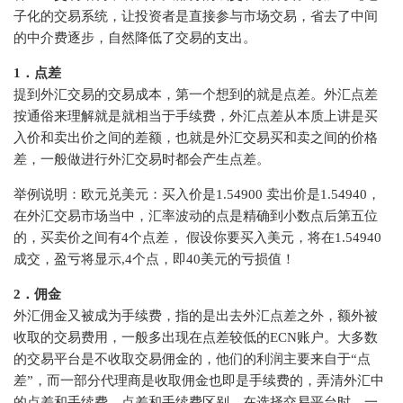
⼦化的交易系统，让投资者是直接参与市场交易，省去了中间
的中介费逐步，⾃然降低了交易的⽀出。
1．点差
提到外汇交易的交易成本，第⼀个想到的就是点差。外汇点差
按通俗来理解就是就相当于手续费，外汇点差从本质上讲是买
入价和卖出价之间的差额，也就是外汇交易买和卖之间的价格
差，一般做进行外汇交易时都会产生点差。
举例说明：欧元兑美元：买入价是1.54900 卖出价是1.54940，
在外汇交易市场当中，汇率波动的点是精确到小数点后第五位
的，买卖价之间有4个点差， 假设你要买入美元，将在1.54940
成交，盈亏将显示,4个点，即40美元的亏损值！
2．佣⾦
外汇佣金又被成为手续费，指的是出去外汇点差之外，额外被
收取的交易费用，一般多出现在点差较低的ECN账户。大多数
的交易平台是不收取交易佣金的，他们的利润主要来自于“点
差”，而一部分代理商是收取佣金也即是手续费的，弄清外汇中
的点差和手续费，点差和手续费区别，在选择交易平台时，一