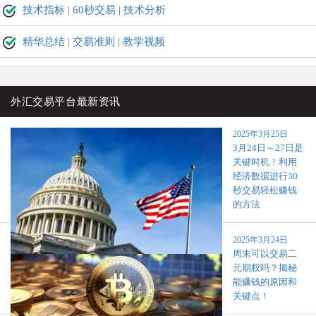
技术指标
|
60秒交易
|
技术分析
精华总结
|
交易准则
|
教学视频
外汇交易平台最新资讯
2025年3月25日
3月24日～27日是
关键时机！利用
经济数据进行30
秒交易轻松赚钱
的方法
2025年3月24日
周末可以交易二
元期权吗？揭秘
能赚钱的原因和
关键点！