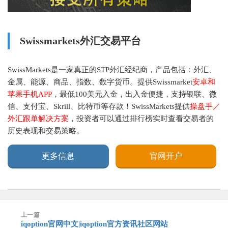
Swissmarkets外汇交易平台
SwissMarkets是一家真正的STP外汇经纪商，产品包括：外汇、
金属、能源、商品、指数、数字货币。提供Swissmarket
安卓和
苹果手机APP
，最低100美元入金，出入金便捷，支持银联、微
信、支付宝、Skrill、比特币等存款！SwissMarkets提供
操盘手／
外汇跟单解决方案
，投资者可以通过排行榜实时查看交易者的
历史表现和交易策略。
更多信息
官网开户
文
上一篇
章
iqoption官网中文|iqoption官方资讯社区网站
上