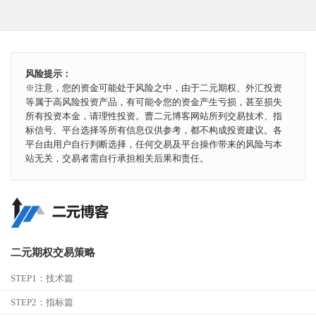
风险提示：
※注意，您的资金可能处于风险之中，由于二元期权、外汇投资
等属于高风险投资产品，有可能令您的资金产生亏损，甚至损失
所有投资本金，请理性投资。曹二元博客网站所列交易技术、指
标信号、平台选择等所有信息仅供参考，都不构成投资建议。各
平台由用户自行判断选择，任何交易及平台操作带来的风险与本
站无关，交易者需自行承担相关后果和责任。
二元期权交易策略
STEP1：
技术篇
STEP2：
指标篇