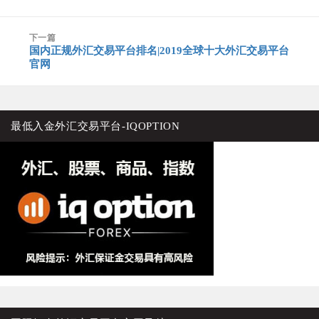
导
篇
航
文
下一篇
章：
国内正规外汇交易平台排名|2019全球十大外汇交易平台
下
官网
篇
文
章：
最低入金外汇交易平台-IQOPTION