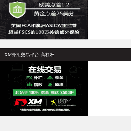
XM外汇交易平台-高杠杆