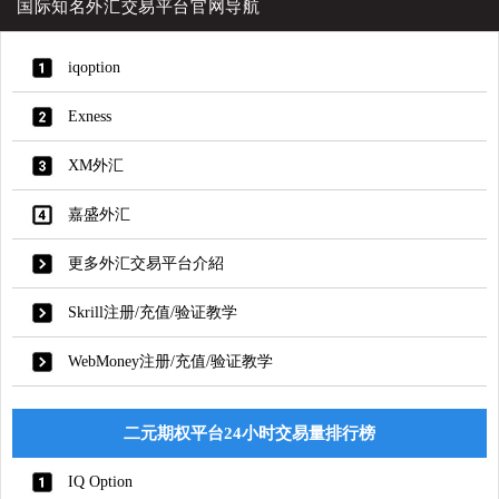
国际知名外汇交易平台官网导航
iqoption
Exness
XM外汇
嘉盛外汇
更多外汇交易平台介紹
Skrill注册/充值/验证教学
WebMoney注册/充值/验证教学
二元期权平台24小时交易量排行榜
IQ Option