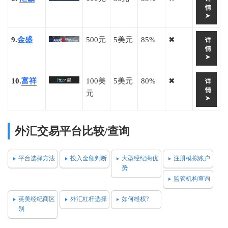
情
➤
9.
金盛
500元
5美元
85%
✖
详
情
➤
10.
富祥
100美
5美元
80%
✖
详
情
元
➤
外汇交易平台比较/查询
平台选择方法
投入金额判断
大型经纪商优
注册模拟账户
势
监管机构查询
英美经纪商区
外汇杠杆选择
如何维权?
别