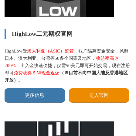
HighLow二元期权官网
HighLow受
澳大利亚（ASIC）监管
，账户隔离资金安全，风靡
日本、澳大利亚、台湾等50多个国家及地区，
收益率高达
200%
，出入金快速便捷，仅需50美元即可开始交易，现在注册
即可
免费获得＄50现金返还
（※目前不向中国大陆及香港地区
开放）
。
更多信息
进入官网