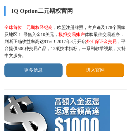
IQ Option二元期权官网
全球首位二元期权经纪商
，欧盟注册牌照，客户遍及178个国家
及地区！ 最低入金10美元，
模拟交易账户
体验最佳交易程序，
判断正确收益率高达91%！2017年8月开启
外汇保证金交易
，平
台提供500种交易产品，12项技术指标，一系列教学视频，支持
中文服务。
更多信息
进入官网