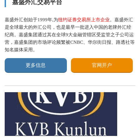
嘉盛外汇交易平台
嘉盛外汇创始于1999年,为
纽约证券交易所上市企业
。嘉盛外汇
是全球最大的外汇公司，也是最早一批进入中国的老牌外汇经
纪商。嘉盛集团通过其在全球9大金融管辖区受监管之子公司运
营，嘉盛集团的市场评论频繁被CNBC、华尔街日报、路透社等
知名媒体采用。
更多信息
官网开户