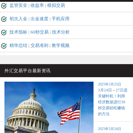
监管安全
|
收益率
|
模拟交易
初次入金
|
出金速度
|
手机应用
技术指标
|
60秒交易
|
技术分析
精华总结
|
交易准则
|
教学视频
外汇交易平台最新资讯
2025年3月25日
3月24日～27日是
关键时机！利用
经济数据进行30
秒交易轻松赚钱
的方法
2025年3月24日