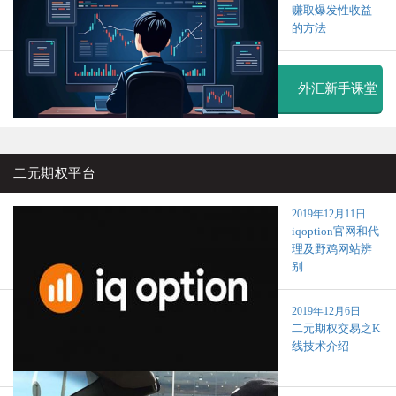
赚取爆发性收益
的方法
外汇新手课堂
二元期权平台
2019年12月11日
iqoption官网和代
理及野鸡网站辨
别
2019年12月6日
二元期权交易之K
线技术介绍