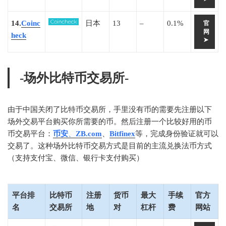
14.
Coinc
日本
13
–
0.1%
官
网
heck
➤
-场外比特币交易所-
由于中国关闭了比特币交易所，手里没有币的需要先注册以下
场外交易平台购买你所需要的币。然后注册一个比较好用的币
币交易平台：
币安
、
ZB.com
、
Bitfinex
等，完成身份验证就可以
交易了。这种场外比特币交易方式是目前的主流兑换法币方式
（支持支付宝、微信、银行卡支付购买）
平台排
比特币
注册
货币
最大
手续
官方
名
交易所
地
对
杠杆
费
网站