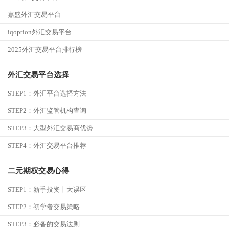
嘉盛外汇交易平台
iqoption外汇交易平台
2025外汇交易平台排行榜
外汇交易平台选择
STEP1：
外汇平台选择方法
STEP2：
外汇监管机构查询
STEP3：
大型外汇交易商优势
STEP4：
外汇交易平台推荐
二元期权交易心得
STEP1：
新手投资十大误区
STEP2：
初学者交易策略
STEP3：
必备的交易法则