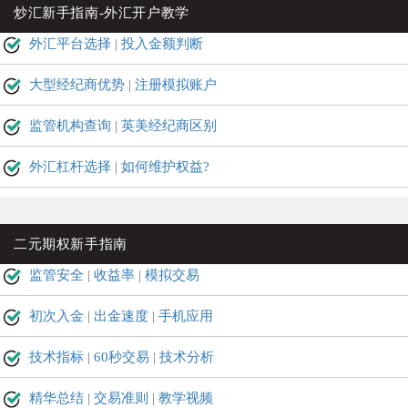
炒汇新手指南-外汇开户教学
外汇平台选择
|
投入金额判断
大型经纪商优势
|
注册模拟账户
监管机构查询
|
英美经纪商区别
外汇杠杆选择
|
如何维护权益?
二元期权新手指南
监管安全
|
收益率
|
模拟交易
初次入金
|
出金速度
|
手机应用
技术指标
|
60秒交易
|
技术分析
精华总结
|
交易准则
|
教学视频