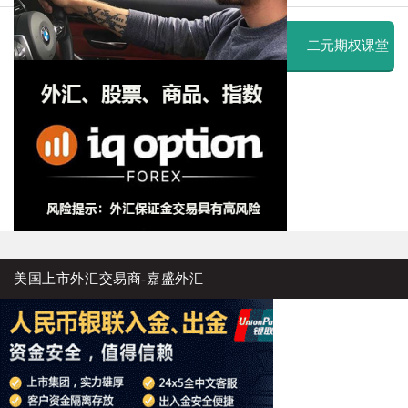
二元期权课堂
美国上市外汇交易商-嘉盛外汇