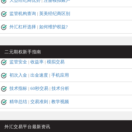
大型经纪商优势
|
注册模拟账户
监管机构查询
|
英美经纪商区别
外汇杠杆选择
|
如何维护权益?
二元期权新手指南
监管安全
|
收益率
|
模拟交易
初次入金
|
出金速度
|
手机应用
技术指标
|
60秒交易
|
技术分析
精华总结
|
交易准则
|
教学视频
外汇交易平台最新资讯