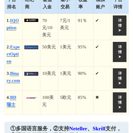
排名
商
入金
交易
率
账户
详情
1.
IQO
70
7元/1
91％
✔
详
情
ption
元/10
美元
➤
美元
2.
Expe
50美元
1美元
95%
✔
详
情
rtOpti
➤
on
3.
Bina
10美元
1美元
90%
✔
详
情
ry.com
➤
4.
BD
100美
5欧元
85%
✖
详
情
瑞士
元
➤
①多国语言服务，②支持
Neteller、Skrill
支付，