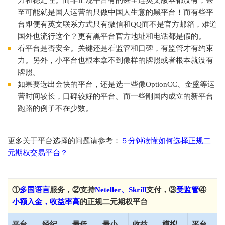
至可能就是国人运营的只做中国人生意的黑平台！而有些平
台即便有英文联系方式只有微信和QQ而不是官方邮箱，难道
国外也流行这个？更有黑平台官方地址和电话都是假的。
看平台是否安全。关键还是看监管和口碑，有监管才有约束
力。另外，小平台也根本拿不到像样的牌照或者根本就没有
牌照。
如果要选出金快的平台，还是选一些像OptionCC、金盛等运
营时间较长，口碑较好的平台。而一些刚国内成立的新平台
跑路的例子不在少数。
更多关于平台选择的问题请参考：
５分钟读懂如何选择正规二
元期权交易平台？
①
多国语言
服务，②支持
Neteller、Skrill
支付，③
受监管
④
小额入金，收益率高
的正规二元期权平台
平台
经纪
最低
最小
收益
模拟
平台