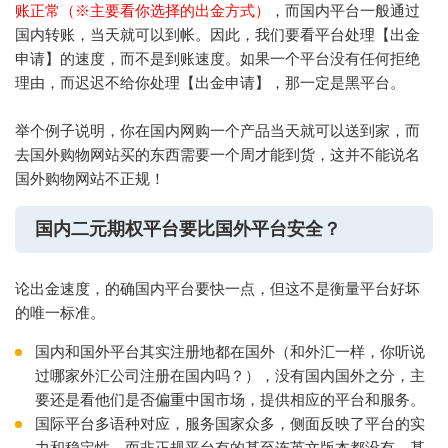
账正常（※主要看你选择的出金方式）
，而国内平台一般通过
国内转账，当天就可以到帐。因此，我们要看平台处理【出金
申请】的速度，而不是到账速度。如果一个平台没有任何拒绝
理由，而迟迟不给你处理【出金申请】，那一定是黑平台。
举个例子说明，你在国内网购一个产品当天就可以送到家，而
去国外购物网站买的东西需要一个周才能到货，这并不能说名
国外购物网站不正规！
国内二元期权平台要比国外平台安全？
论出金速度，的确国内平台要快一点，但这不是衡量平台好坏
的唯一标准。
国内和国外平台其实注册地都在国外（和外汇一样，你听说
过哪家外汇公司注册在国内吗？），没有国内国外之分，主
要还是看他们是否偏重中国市场，提供相应的平台和服务。
国际平台多语种对应，服务国家众多，侧面反映了平台的实
力和稳定性。而非正规平台有的甚至连英文版本都没有，甚