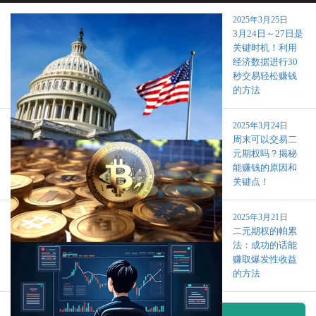
2025年3月25日
3月24日～27日是
关键时机！利用
经济数据进行30
秒交易轻松赚钱
的方法
2025年3月24日
周末可以交易二
元期权吗？揭秘
能赚钱的原因和
关键点！
2025年3月21日
二元期权的帕累
法：成功的话能
赚取爆发性收益
的方法