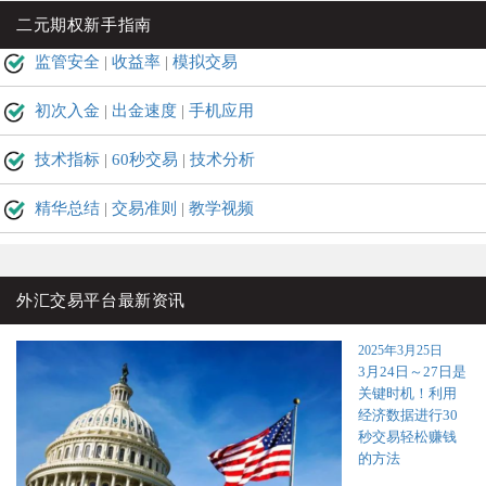
二元期权新手指南
监管安全
|
收益率
|
模拟交易
初次入金
|
出金速度
|
手机应用
技术指标
|
60秒交易
|
技术分析
精华总结
|
交易准则
|
教学视频
外汇交易平台最新资讯
2025年3月25日
3月24日～27日是
关键时机！利用
经济数据进行30
秒交易轻松赚钱
的方法